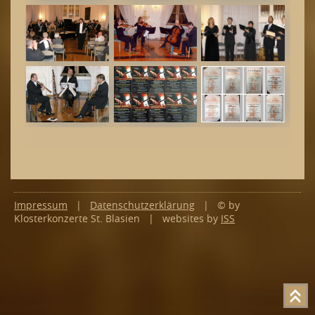
2015
2014
2013
2012
2011
2010
Presse
Kontakt
Impressum
|
Datenschutzerklärung
| © by
Förderverein
Klosterkonzerte St. Blasien | websites by
ISS
Sponsoring
Konzertplakate