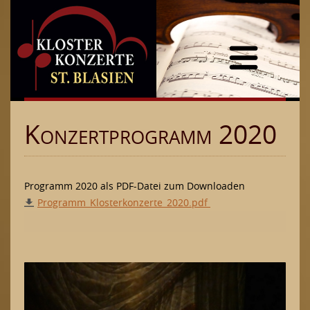
Home
Programm
Konzertprogramm 2020
Preise
Programmarchiv
2025
Programm 2020 als PDF-Datei zum Downloaden
Programm_Klosterkonzerte_2020.pdf
2024
2023
2022
2020
2019