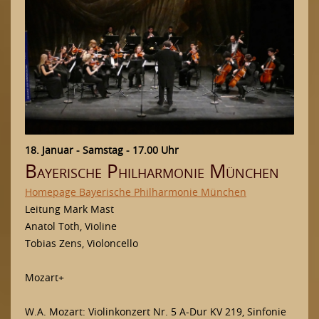
2018
2017
2016
2015
2014
2013
18. Januar - Samstag - 17.00 Uhr
2012
Bayerische Philharmonie München
2011
Homepage Bayerische Philharmonie München
2010
Leitung Mark Mast
Impressionen
Anatol Toth, Violine
Tobias Zens, Violoncello
Presse
Mozart+
Kontakt
Förderverein
W.A. Mozart: Violinkonzert Nr. 5 A-Dur KV 219, Sinfonie